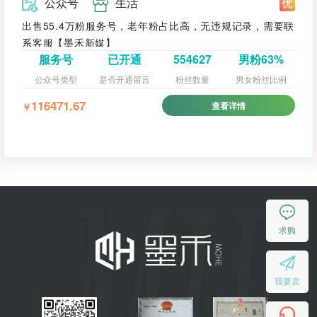
公众号
生活
出售55.4万粉服务号，老年粉占比高，无违规记录，需要联
系客服【墨禾新媒】
服务号
已开通
554627
男粉63%
公众号类型
是否开通留言
粉丝数量
男女粉丝比例
116471.67
查看详情
￥
求购
我要卖