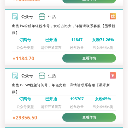
公众号
生活
出售1w粉丝年轻粉小号，女粉占比大，详情请联系客服【墨禾新
媒】
订阅号
已开通
11847
女粉71.26%
公众号类型
是否开通留言
粉丝数量
男女粉丝比例
1184.70
查看详情
￥
公众号
生活
出售19.5w粉丝订阅号，年轻女粉，详情请联系客服【墨禾新
媒】
订阅号
已开通
195707
女粉65%
公众号类型
是否开通留言
粉丝数量
男女粉丝比例
29356.50
查看详情
￥