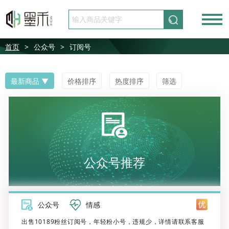
请先登录
免费注册
首页
>
公众号
>
订阅号
最新商品
价格排序
热度排序
筛选
公众号推荐
公众号
情感
出售10189粉丝订阅号，年轻粉小号，违规少，详情请联系客服