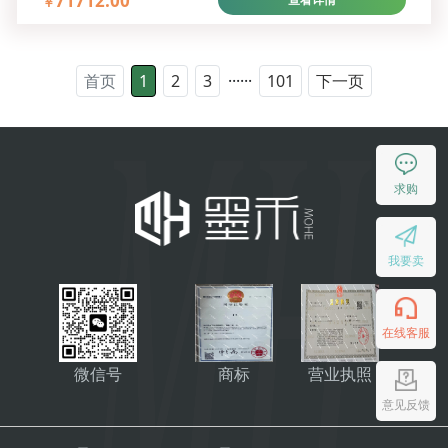
71712.00
￥
......
首页
1
2
3
101
下一页
求购
我要卖
在线客服
微信号
商标
营业执照
意见反馈