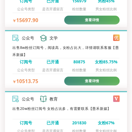
订阅号
已开通
156979
男粉45%
公众号类型
是否开通留言
粉丝数量
男女粉丝比例
15697.90
查看详情
￥
公众号
文学
出售8w粉丝订阅号，阅读高，女粉占比大，详情请联系客服【墨
禾新媒】
订阅号
已开通
80875
女粉85.75%
公众号类型
是否开通留言
粉丝数量
男女粉丝比例
10513.75
查看详情
￥
公众号
教育
出售20w粉丝订阅号 女粉占比多，有需要联系【墨禾新媒】
订阅号
已开通
201830
女粉67%
公众号类型
是否开通留言
粉丝数量
男女粉丝比例