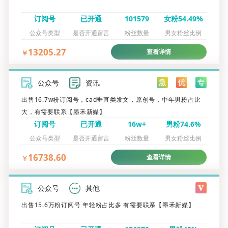
订阅号
已开通
101579
女粉54.49%
公众号类型
是否开通留言
粉丝数量
男女粉丝比例
13205.27
查看详情
￥
公众号
资讯
出售16.7w粉订阅号，cad垂直类发文，原创号，中年男粉占比
大，有需要联系【墨禾新媒】
订阅号
已开通
16w+
男粉74.6%
公众号类型
是否开通留言
粉丝数量
男女粉丝比例
16738.60
查看详情
￥
公众号
其他
出售15.6万粉订阅号 年轻粉占比多 有需要联系【墨禾新媒】