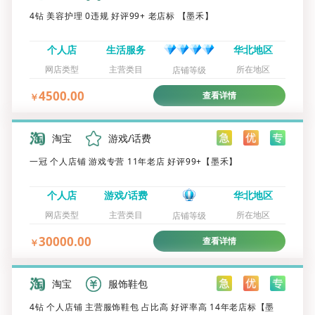
4钻 美容护理 0违规 好评99+ 老店标 【墨禾】
个人店
生活服务
华北地区
网店类型
主营类目
所在地区
店铺等级
4500.00
查看详情
￥
淘宝
游戏/话费
一冠 个人店铺 游戏专营 11年老店 好评99+【墨禾】
个人店
游戏/话费
华北地区
网店类型
主营类目
所在地区
店铺等级
30000.00
查看详情
￥
淘宝
服饰鞋包
4钻 个人店铺 主营服饰鞋包 占比高 好评率高 14年老店标【墨