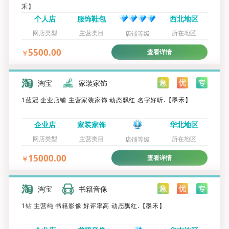
禾】
个人店
服饰鞋包
西北地区
网店类型
主营类目
所在地区
店铺等级
5500.00
查看详情
￥
淘宝
家装家饰
1蓝冠 企业店铺 主营家装家饰 动态飘红 名字好听.【墨禾】
企业店
家装家饰
华北地区
网店类型
主营类目
所在地区
店铺等级
15000.00
查看详情
￥
淘宝
书籍音像
1钻 主营纯 书籍影像 好评率高 动态飘红.【墨禾】