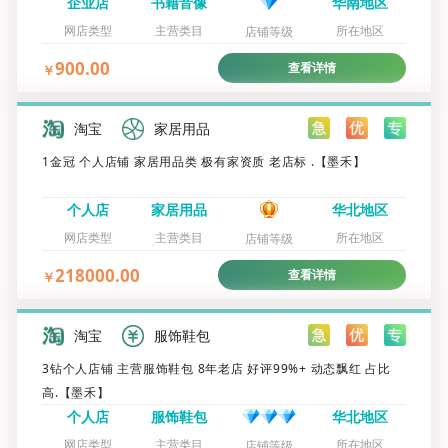
企业店
书籍音像
华南地区
网店类型
主营类目
所在地区
店铺等级
900.00
查看详情
￥
淘宝
家居用品
1金冠 个人店铺 家居用品类 极有家资质 老店标 .【墨禾】
个人店
家居用品
华北地区
网店类型
主营类目
所在地区
店铺等级
218000.00
查看详情
￥
淘宝
服饰鞋包
3钻个人店铺 主营服饰鞋包 8年老店 好评99%+ 动态飘红 占比
高.【墨禾】
个人店
服饰鞋包
华北地区
网店类型
主营类目
所在地区
店铺等级