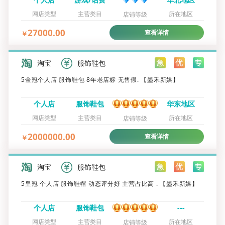
网店类型
主营类目
所在地区
店铺等级
27000.00
查看详情
￥
淘宝
服饰鞋包
5金冠个人店 服饰鞋包 8年老店标 无售假. 【墨禾新媒】
个人店
服饰鞋包
华东地区
网店类型
主营类目
所在地区
店铺等级
2000000.00
查看详情
￥
淘宝
服饰鞋包
5皇冠 个人店 服饰鞋帽 动态评分好 主营占比高 . 【墨禾新媒】
个人店
服饰鞋包
---
网店类型
主营类目
所在地区
店铺等级