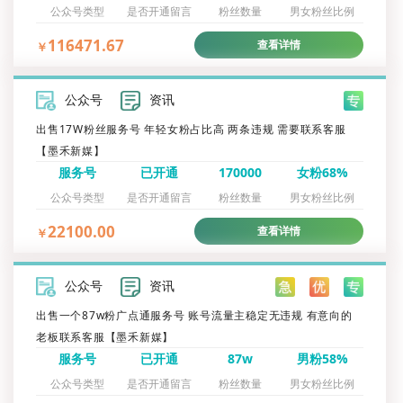
公众号类型
是否开通留言
粉丝数量
男女粉丝比例
116471.67
查看详情
￥
公众号
资讯
出售17W粉丝服务号 年轻女粉占比高 两条违规 需要联系客服
【墨禾新媒】
服务号
已开通
170000
女粉68%
公众号类型
是否开通留言
粉丝数量
男女粉丝比例
22100.00
查看详情
￥
公众号
资讯
出售一个87w粉广点通服务号 账号流量主稳定无违规 有意向的
老板联系客服【墨禾新媒】
服务号
已开通
87w
男粉58%
公众号类型
是否开通留言
粉丝数量
男女粉丝比例