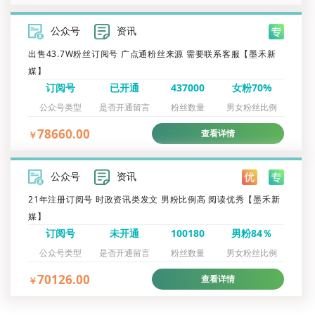
公众号
资讯
出售43.7W粉丝订阅号 广点通粉丝来源 需要联系客服【墨禾新
媒】
订阅号
已开通
437000
女粉70%
公众号类型
是否开通留言
粉丝数量
男女粉丝比例
78660.00
查看详情
￥
公众号
资讯
21年注册订阅号 时政资讯类发文 男粉比例高 阅读优秀【墨禾新
媒】
订阅号
未开通
100180
男粉84％
公众号类型
是否开通留言
粉丝数量
男女粉丝比例
70126.00
查看详情
￥