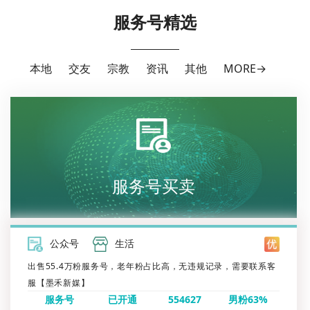
服务号精选
本地
交友
宗教
资讯
其他
MORE→
服务号买卖
公众号
生活
出售55.4万粉服务号，老年粉占比高，无违规记录，需要联系客
服【墨禾新媒】
服务号
已开通
554627
男粉63%