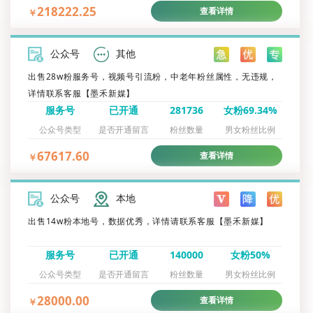
218222.25
查看详情
￥
公众号
其他
出售28w粉服务号，视频号引流粉，中老年粉丝属性，无违规，
详情联系客服【墨禾新媒】
服务号
已开通
281736
女粉69.34%
公众号类型
是否开通留言
粉丝数量
男女粉丝比例
67617.60
查看详情
￥
公众号
本地
出售14w粉本地号，数据优秀，详情请联系客服【墨禾新媒】
服务号
已开通
140000
女粉50%
公众号类型
是否开通留言
粉丝数量
男女粉丝比例
28000.00
查看详情
￥