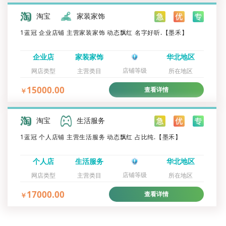
淘宝
家装家饰
1蓝冠 企业店铺 主营家装家饰 动态飘红 名字好听.【墨禾】
企业店
家装家饰
华北地区
店铺等级
网店类型
主营类目
所在地区
15000.00
查看详情
￥
淘宝
生活服务
1蓝冠 个人店铺 主营生活服务 动态飘红 占比纯.【墨禾】
个人店
生活服务
华北地区
店铺等级
网店类型
主营类目
所在地区
17000.00
查看详情
￥